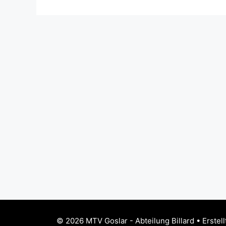
© 2026 MTV Goslar - Abteilung Billard
• Erstell