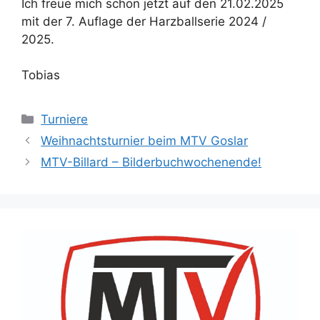
Ich freue mich schon jetzt auf den 21.02.2025
mit der 7. Auflage der Harzballserie 2024 /
2025.
Tobias
Kategorien
Turniere
Weihnachtsturnier beim MTV Goslar
MTV-Billard – Bilderbuchwochenende!