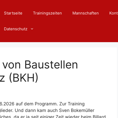
Startseite
Trainingszeiten
Mannschaften
Kont
Datenschutz
 von Baustellen
z (BKH)
06.2026 auf dem Programm. Zur Training
glieder. Und dann kam auch Sven Bokemüller
ches, da er ja seit einiger Zeit wieder beim Billard