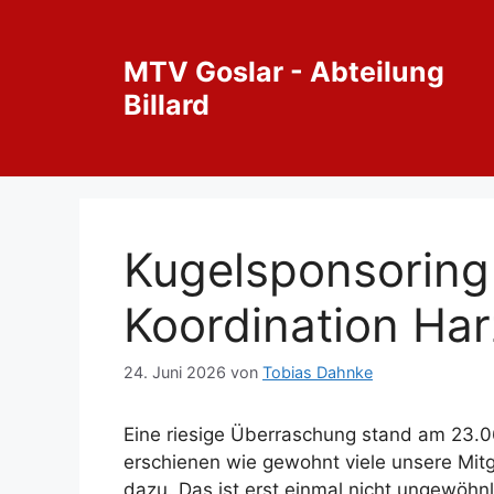
Zum
Inhalt
MTV Goslar - Abteilung
springen
Billard
Kugelsponsoring
Koordination Har
24. Juni 2026
von
Tobias Dahnke
Eine riesige Überraschung stand am 23.
erschienen wie gewohnt viele unsere Mit
dazu. Das ist erst einmal nicht ungewöhnli