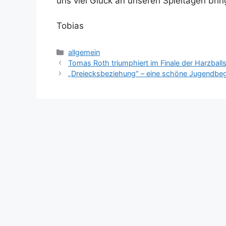
uns viel Glück an unseren Spieltagen brin
Tobias
Kategorien
allgemein
Tomas Roth triumphiert im Finale der Harzbal
„Dreiecksbeziehung“ – eine schöne Jugendb