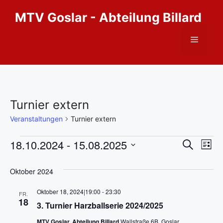
Zum
MTV Goslar - Abteilung Billard
Inhalt
springen
Menü
Turnier extern
Veranstaltungen
Turnier extern
Veranstaltungen
V
18.10.2024
 - 
15.08.2025
V
S
L
u
D
e
i
e
c
s
a
Oktober 2024
h
r
t
t
r
e
e
Oktober 18, 2024|19:00
-
23:30
a
FR.
u
18
3. Turnier Harzballserie 2024/2025
a
m
n
w
MTV Goslar, Abteilung Billard
Wallstraße 6B, Goslar,