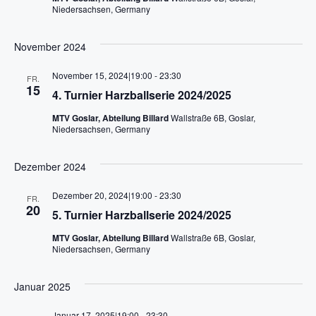
n
s
Niedersachsen, Germany
ä
t
h
s
November 2024
l
a
t
e
November 15, 2024|19:00
-
23:30
l
FR.
n
15
a
4. Turnier Harzballserie 2024/2025
t
.
MTV Goslar, Abteilung Billard
Wallstraße 6B, Goslar,
l
u
Niedersachsen, Germany
n
t
Dezember 2024
g
u
Dezember 20, 2024|19:00
-
23:30
A
FR.
20
n
5. Turnier Harzballserie 2024/2025
n
MTV Goslar, Abteilung Billard
Wallstraße 6B, Goslar,
g
s
Niedersachsen, Germany
i
e
Januar 2025
c
n
Januar 17, 2025|19:00
-
23:30