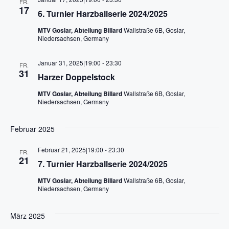
h
FR.
17
S
6. Turnier Harzballserie 2024/2025
t
MTV Goslar, Abteilung Billard
Wallstraße 6B, Goslar,
u
e
Niedersachsen, Germany
n
c
Januar 31, 2025|19:00
-
23:30
FR.
-
31
h
Harzer Doppelstock
N
MTV Goslar, Abteilung Billard
Wallstraße 6B, Goslar,
e
Niedersachsen, Germany
a
u
v
Februar 2025
n
i
Februar 21, 2025|19:00
-
23:30
FR.
g
21
d
7. Turnier Harzballserie 2024/2025
a
MTV Goslar, Abteilung Billard
Wallstraße 6B, Goslar,
A
Niedersachsen, Germany
t
n
i
März 2025