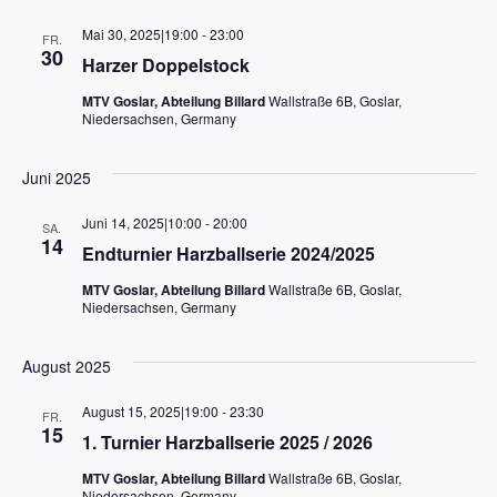
i
Mai 30, 2025|19:00
-
23:00
FR.
g
30
Harzer Doppelstock
a
MTV Goslar, Abteilung Billard
Wallstraße 6B, Goslar,
Niedersachsen, Germany
t
Juni 2025
i
Juni 14, 2025|10:00
-
20:00
SA.
o
14
Endturnier Harzballserie 2024/2025
n
MTV Goslar, Abteilung Billard
Wallstraße 6B, Goslar,
Niedersachsen, Germany
August 2025
August 15, 2025|19:00
-
23:30
FR.
15
1. Turnier Harzballserie 2025 / 2026
MTV Goslar, Abteilung Billard
Wallstraße 6B, Goslar,
Niedersachsen, Germany