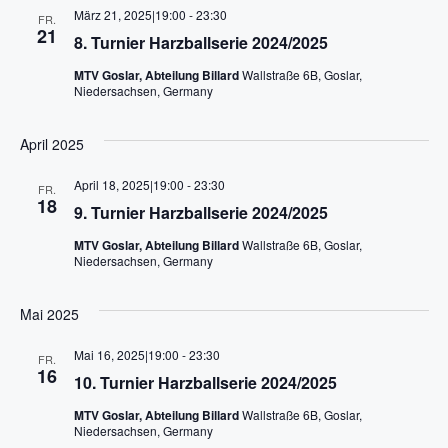
s
o
März 21, 2025|19:00
-
23:30
FR.
n
21
i
8. Turnier Harzballserie 2024/2025
c
MTV Goslar, Abteilung Billard
Wallstraße 6B, Goslar,
Niedersachsen, Germany
h
April 2025
t
April 18, 2025|19:00
-
23:30
FR.
e
18
9. Turnier Harzballserie 2024/2025
n
MTV Goslar, Abteilung Billard
Wallstraße 6B, Goslar,
Niedersachsen, Germany
,
Mai 2025
N
Mai 16, 2025|19:00
-
23:30
FR.
a
16
10. Turnier Harzballserie 2024/2025
v
MTV Goslar, Abteilung Billard
Wallstraße 6B, Goslar,
Niedersachsen, Germany